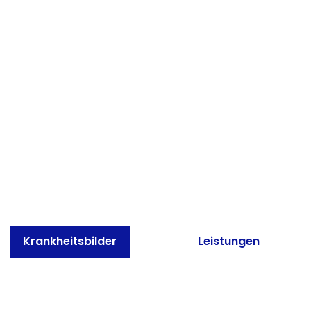
Herzlich Willkommen in unserer Praxis für
Neurochirurgie in Magdeburg!
Neurochirurgie
am „St. Marienstift“
Krankheitsbilder
Leistungen