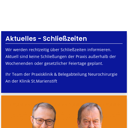
Aktuelles - Schließzeiten
Wir werden rechtzeitig über Schließzeiten informieren.
Aktuell sind keine Schließungen der Praxis außerhalb der
Wochenenden oder gesetzlicher Feiertage geplant.
Ihr Team der Praxisklinik & Belegabteilung Neurochirurgie
An der Klinik St.Marienstift